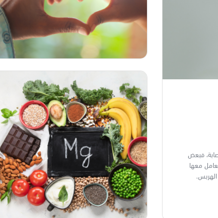
صابة، فبعض
تعامل معها
الهربس.