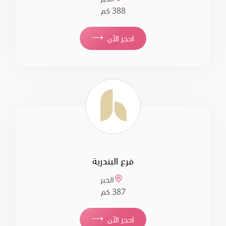
388 كم
⟶
احجز الآن
فرع البندرية
الخبر
387 كم
⟶
احجز الآن