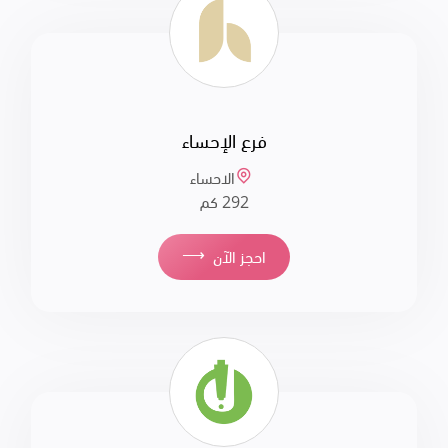
فرع الإحساء
الاحساء
292 كم
⟶
احجز الآن