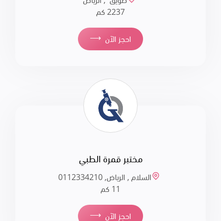
طويق , الرياض
2237 كم
⟶
احجز الآن
مختبر قمرة الطبي
السلام , الرياض, 011‪2334210
11 كم
⟶
احجز الآن