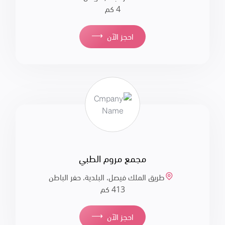
4 كم
⟶
احجز الآن
مجمع مروم الطبي
طريق الملك فيصل، البلدية، حفر الباطن
413 كم
⟶
احجز الآن