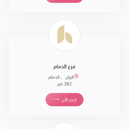
فرع الدمام
الريان , الدمام
382 كم
⟶
احجز الآن