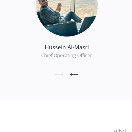
heen
Hussein Al-Masri
Officer
Chief Operating Officer
⟵
⟵
الوظائف