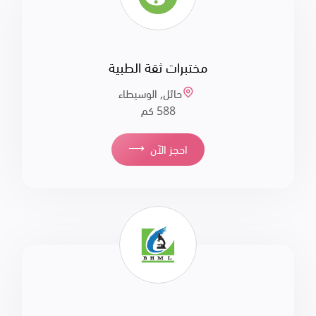
مختبرات ثقة الطبية
حائل, الوسيطاء
588 كم
⟶
احجز الآن