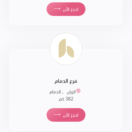
⟶
احجز الآن
فرع الدمام
الريان , الدمام
382 كم
⟶
احجز الآن