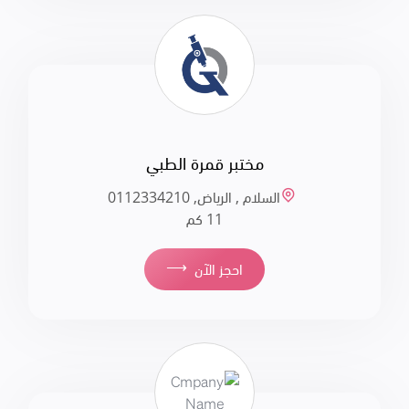
مختبر قمرة الطبي
السلام , الرياض, 011‪2334210
11 كم
⟶
احجز الآن