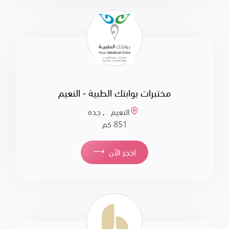
مختبرات بوابتك الطبية - النعيم
النعيم , جدة
851 كم
⟶
احجز الآن