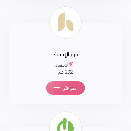
فرع الإحساء
الاحساء
292 كم
⟶
احجز الآن