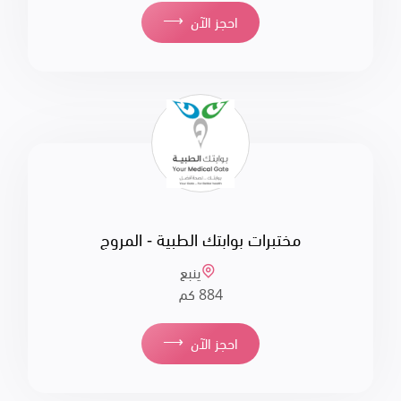
⟶
احجز الآن
مختبرات بوابتك الطبية - المروج
ينبع
884 كم
⟶
احجز الآن