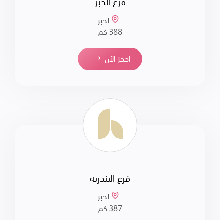
فرع الخبر
الخبر
388 كم
⟶
احجز الآن
فرع البندرية
الخبر
387 كم