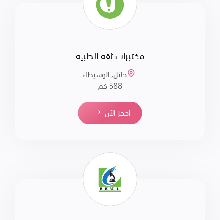
مختبرات ثقة الطبية
حائل, الوسيطاء
588 كم
⟶
احجز الآن