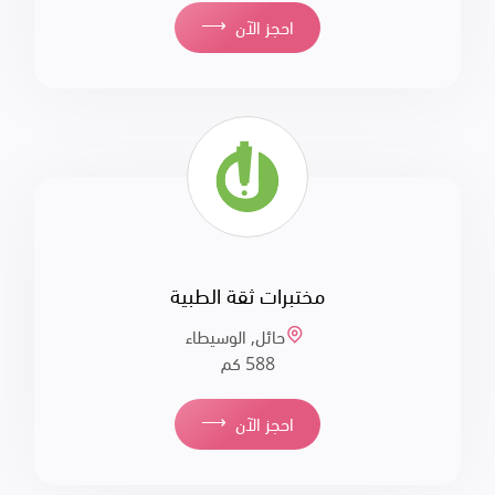
⟶
احجز الآن
مختبرات ثقة الطبية
حائل, الوسيطاء
588 كم
⟶
احجز الآن