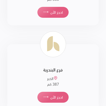
⟶
احجز الآن
فرع البندرية
الخبر
387 كم
⟶
احجز الآن