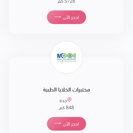
5728 كم
⟶
احجز الآن
مختبرات الخلايا الطبية
جدة
848 كم
⟶
احجز الآن