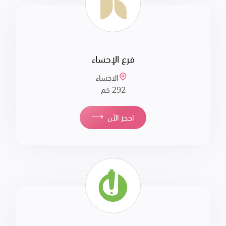
فرع الإحساء
الاحساء
292 كم
⟶
احجز الآن