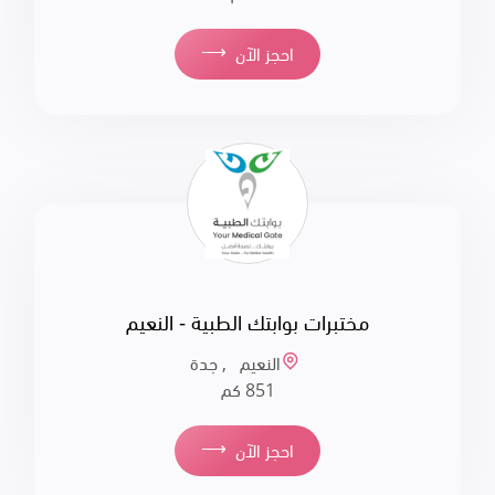
⟶
احجز الآن
مختبرات بوابتك الطبية - النعيم
النعيم , جدة
851 كم
⟶
احجز الآن