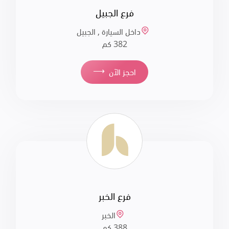
فرع الجبيل
داخل السيارة , الجبيل
382 كم
⟶
احجز الآن
فرع الخبر
الخبر
388 كم