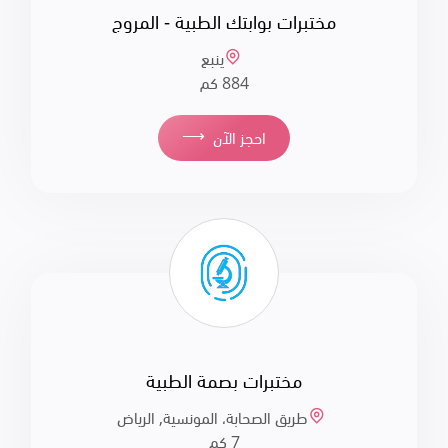
مختبرات بوابتك الطبية - المروج
ينبع
884 كم
⟶
احجز الآن
مختبرات بصمة الطبية
طريق الصحابة، المونسية, الرياض
7 كم