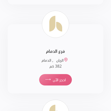
فرع الدمام
الريان , الدمام
382 كم
⟶
احجز الآن