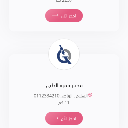
2237 كم
⟶
احجز الآن
مختبر قمرة الطبي
السلام , الرياض, 011‪2334210
11 كم
⟶
احجز الآن