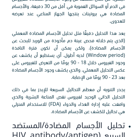
في الدم أو السوائل الفموية في أقل من 30 دقيقة. والأجسام
المضادة هي بروتينات ينتجها الجهاز المناعي عند تعرضه
للعدوى.
يعد هذا التحليل دقيقًا مثل تحليل الأجسام المضادة المعملي
(الذي يتم خلاله فحص عينة دم مأخوذة من الوريد للبحث عن
الأجسام المضادة)، ولكن يمكن أن تكون فترة النافذة
(Window period) لديه أطول، أي يستطيع أن يكشف عن
وجود الفيروس خلال 18 - 90 يومًا من التعرض للفيروس على
عكس التحليل المعملي، والذي يكشف وجود الأجسام المضادة
بعد 23 - 90 يومًا من الإصابة.
يجدر التنويه أن معظم التحاليل السريعة للإيدز بما في ذلك
التحليل الذاتي الوحيد لفيروس نقص المناعة البشرية والذي
وافقت عليه إدارة الغذاء والدواء (FDA) للاستخدام المنزلي
هي تحاليل للكشف عن الأجسام المضادة.
تحليل الأجسام المضادة/المستضد
السريع (HIV antibody/antigen