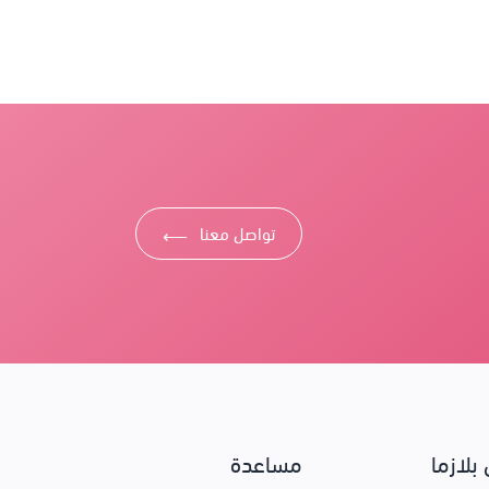
تواصل معنا
⟶
بلازما
مساعدة