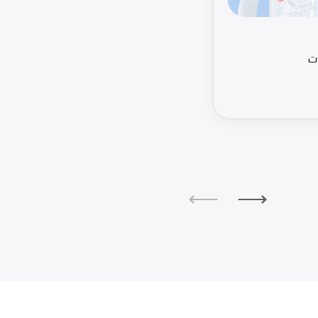
ات
⟵
⟶