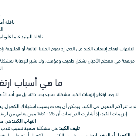
ن
ناقلة أمين الأسبار
الفوس
ناقلة الببتيد غاما غلوتاميل (utamyl transpeptidase/GGT
لالتهاب ارتفاع إنزيمات الكبد في الدم، إذ تقوم الخلايا التالفة أو الملتهبة
 مرتفعة في معظم الأحيان بشكل طفيف ومؤقت، ولا تشير للإصابة بمشكلة مز
ال
ما هي أسباب ارتف
لا يعد ارتفاع إنزيمات الكبد مشكلة صحية بحد ذاته، بل هو أحد الأ
 تتراكم الدهون في الكبد، ويمكن أن يحدث بسبب استهلاك الكحول. يعد 
إنزيمات الكبد، إذ أشارت الدراسات أن 25 - 51% ممن يعاني من ارتفاع في إنزيمات الكبد مصابون بمرض الكبد الدهني.
التهاب الكبد:
هي مش
تليف الكبد:
هي مشكلة صحية تسبب تندب دائ
 الكحول أو المخدرات:
يسبب شرب الكثير من الكحول أو تعاطي المخدرات