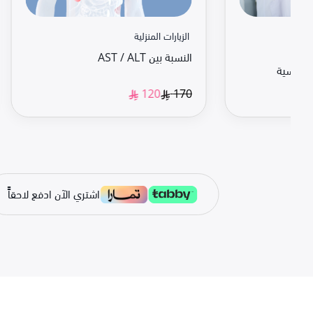
الزيارات المنزلية
النسبة بين AST / ALT
لألماسية
170
120
اشتري الآن ادفع لاحقاًً