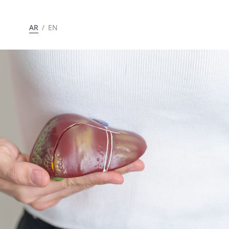
AR
/
EN