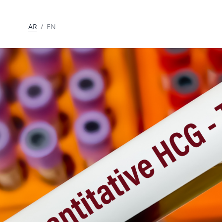
AR
/
EN