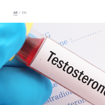
AR
/
EN