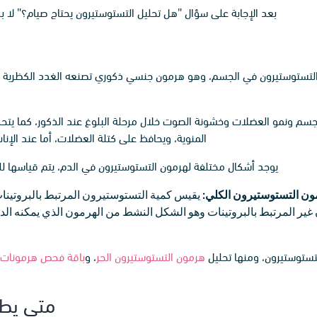
بعد الإجابة على سؤال "هل تحليل التستوستيرون يحتاج صيام؟" لا ب
التستوستيرون في الجسم، وهو هرمون جنسي ذكوري تصنعه الغدد الكظرية والخ
سم ونمو العضلات وخشونة الصوت خلال مرحلة البلوغ عند الذكور، كما يتحكم
المنوية، ويحافظ على كتلة العضلات، أما عند الإن
يوجد أشكال مختلفة لهرمون التستوستيرون في الدم، يتم قياسها
ن التستوستيرون الكلي:
يقيس كمية التستوستيرون المرتبط بالبروتينات وغ
ير المرتبط بالبروتينات وهو الشكل النشط من الهرمون الذي يمكنه الدخو
تستوستيرون، ومنها تحليل
هرمون التستوستيرون الحر
، و
باقة فحص هرمونات ا
متى يطل