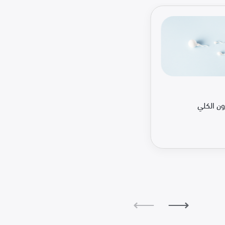
ون الكلي
⟵
⟶