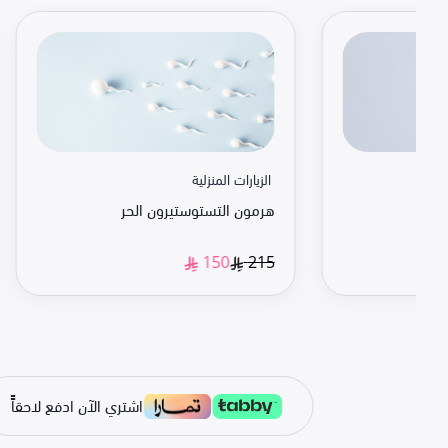
الزيارات المنزلية
هرمون التستوستيرون الحر
215
150
اشتري الآن ادفع لاحقاًً