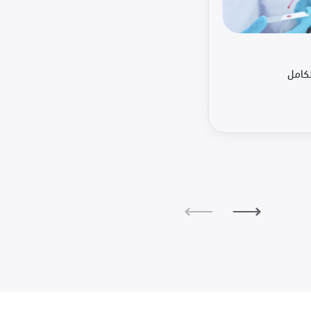
لكامل
⟵
⟶