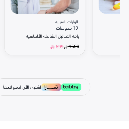
الزيارات المنزلية
19 فحوصات
ادن
باقة التحاليل الشاملة الألماسية
1500
699
اشتري الآن ادفع لاحقاًً