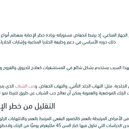
جهاز المناعي، إذ يرتبط انخفاض مستوياته بزيادة خطر الإصابة بمعظم أنواع ا
ذلك دوره الأساسي في دعم وظيفة الخلايا المناعية وإشارات الخلاي
ح ولهذا السبب يستخدم بشكل شائع في المستشفيات كعلاج للحروق والقروح
جلدية، مثل: التهاب الجلد التأتبي، والتهاب الحفاض، و
حب الشباب
الذي ينجم
 الزنك الموضعية والفموية يمكن أن تعالج حب الشباب عن طريق تثبيط نمو الب
التقليل من خطر الإص
ن الأمراض المرتبطة بالعمر كالضمور البقعي المرتبط بالعمر والالتهابات الرئو
لدراسات التي تناول فيها كبار السن 45 ملليغرام يوميًا من الزنك ولاحظوا انخفاض نسبة الإصابة بالعدوى بنسبة 66% تقريبًا.