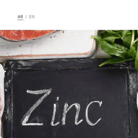
AR
/
EN