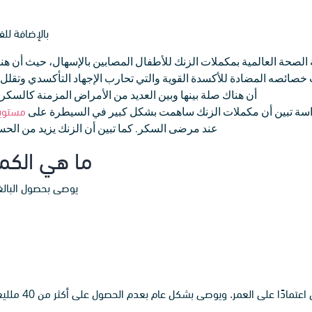
بالإضافة للف
صحة العالمية بمكملات الزنك للأطفال المصابين بالإسهال، حيث أن هناك
صائصه المضادة للأكسدة القوية والتي تحارب الإجهاد التأكسدي وتقلل من 
أن هناك صلة بينها وبين العديد من الأمراض المزمنة كالس
سة تبين أن مكملات الزنك ساهمت بشكل كبير في السيطرة على
مستويا
عند مرضى السكر. كما تبين أن الزنك يزيد من الحس
ما هي الكم
يوصى بحصول البالغين الأكبر من 19 عامًا 
ر. ويوصى بشكل عام بعدم الحصول على أكثر من 40 ملليغرام من الزنك للذكور والإناث البالغين على حدٍ سواء.