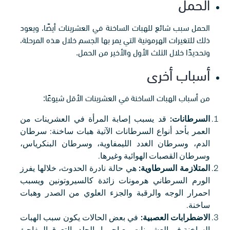
الحمل
الحمل سبب شائع للهبات الساخنة في العشرينات أيضًا، ويعود
ذلك للتغيرات الهرمونية التي يمر بها الجسم خلال هذه المرحلة،
وتحديدًا خلال الثلث الأول والأخير من الحمل.
أسباب أخرى
من أسباب الهبات الساخنة في العشرينات الأقل شيوعًا:
السرطانات:
قد يسبب إصابة المرأة في العشرينات من
العمر بأحد أنواع السرطانات الآتية هبات ساخنة: سرطان
الدم، وسرطان الغدد الليمفاوية، وسرطان البنكرياس،
وسرطان القصبات الهوائية وغيرها.
المتلازمة السرطاوية:
هي حالة نادرة الحدوث، خلالها يفرز
الورم السرطاني هرمونات زائدة كالسيروتونين ويسبب
احمرار الوجه والرقبة والجزء العلوي من الصدر وهبات
ساخنة.
الاضطرابات العصبية:
في بعض الحالات يكون سبب الهبات
الساخنة في العشرينات مع احمرار الجلد والتعرق المفاجئ